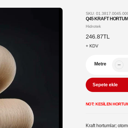
SKU:
01.3817.0045.00
Q45 KRAFT HORTU
Satıcı
Hidrotek
Normal
246.87TL
fiyat
+ KDV
Metre
Sepete ekle
Sepetinize
NOT: KESİLEN HORTU
ürün
ekleme
Kraft hortumlar; otom