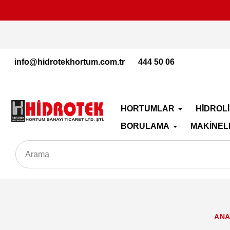
İçeriğe
geç
info@hidrotekhortum.com.tr
444 50 06
HORTUMLAR
HİDROL
BORULAMA
MAKİNEL
ANA