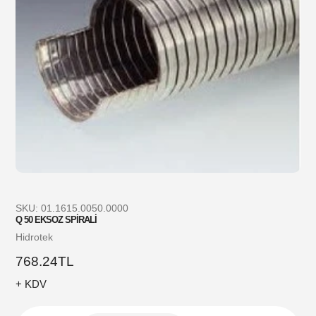
SKU:
01.1615.0050.0000
Q 50 EKSOZ SPİRALİ
Satıcı
Hidrotek
Normal
768.24TL
fiyat
+ KDV