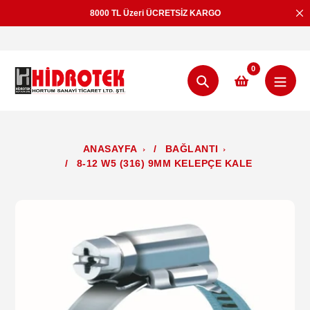
İçeriğe
8000 TL Üzeri ÜCRETSİZ KARGO
geç
0
Aramak
ANASAYFA
/
BAĞLANTI
/
8-12 W5 (316) 9MM KELEPÇE KALE