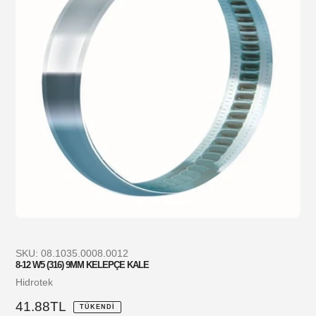
SKU:
08.1035.0008.0012
8-12 W5 (316) 9MM KELEPÇE KALE
Satıcı
Hidrotek
Normal
41.88TL
TÜKENDI