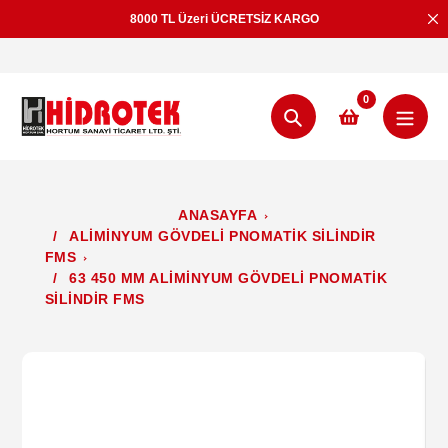
İçeriğe
8000 TL Üzeri ÜCRETSİZ KARGO
geç
0
Aramak
ANASAYFA
/
ALİMİNYUM GÖVDELİ PNOMATİK SİLİNDİR
FMS
/
63 450 MM ALİMİNYUM GÖVDELİ PNOMATİK
SİLİNDİR FMS