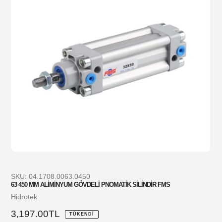
SKU:
04.1708.0063.0450
63 450 MM ALİMİNYUM GÖVDELİ PNOMATİK SİLİNDİR FMS
Satıcı
Hidrotek
Normal
3,197.00TL
TÜKENDI