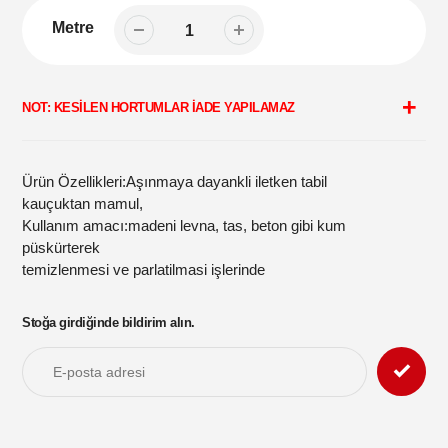
Metre
Sepetinize
ürün
NOT: KESİLEN HORTUMLAR İADE YAPILAMAZ
ekleme
Ürün Özellikleri:Aşınmaya dayankli iletken tabil
kauçuktan mamul,
Kullanım amacı:madeni levna, tas, beton gibi kum
püskürterek
temizlenmesi ve parlatilmasi işlerinde
Stoğa girdiğinde bildirim alın.