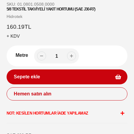
SKU:
01.0801.0508.0000
5/8 TEKSTİL TAKVİYELİ YAKIT HORTUMU (SAE J30-R7)
Satıcı
Hidrotek
Normal
160.19TL
fiyat
+ KDV
Metre
Sepete ekle
Hemen satın alın
Sepetinize
ürün
NOT: KESİLEN HORTUMLAR İADE YAPILAMAZ
ekleme