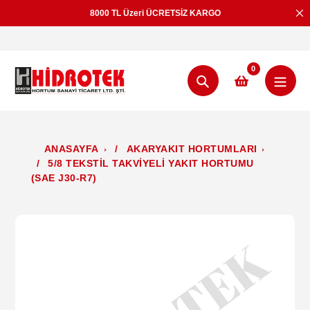
İçeriğe
8000 TL Üzeri ÜCRETSİZ KARGO
geç
0
Aramak
ANASAYFA
/
AKARYAKIT HORTUMLARI
/
5/8 TEKSTİL TAKVİYELİ YAKIT HORTUMU
(SAE J30-R7)