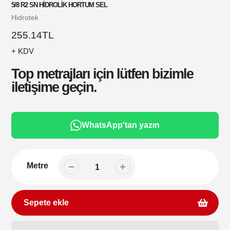
5/8 R2 SN HİDROLİK HORTUM SEL
Satıcı
Hidrotek
Normal
255.14TL
fiyat
+ KDV
Top metrajları için lütfen bizimle
iletişime geçin.
WhatsApp'tan yazın
Metre
Sepete ekle