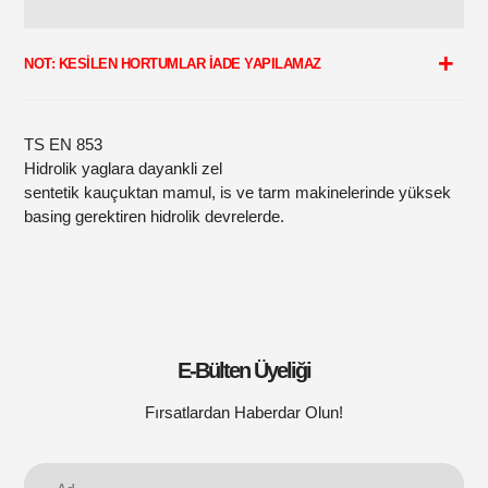
Sepetinize
ürün
NOT: KESİLEN HORTUMLAR İADE YAPILAMAZ
ekleme
TS EN 853
Hidrolik yaglara dayankli zel
sentetik kauçuktan mamul, is ve tarm makinelerinde yüksek
basing gerektiren hidrolik devrelerde.
E-Bülten Üyeliği
Fırsatlardan Haberdar Olun!