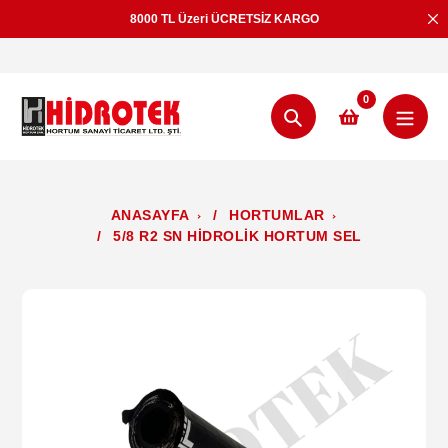
İçeriğe
8000 TL Üzeri ÜCRETSİZ KARGO
geç
0
Aramak
ANASAYFA
/
HORTUMLAR
/
5/8 R2 SN HİDROLİK HORTUM SEL