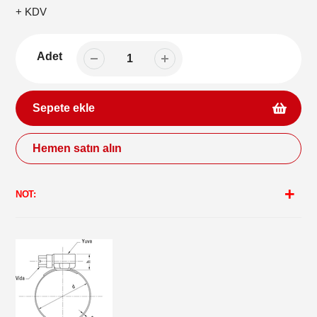
fiyat
+ KDV
Adet
Sepete ekle
Hemen satın alın
Sepetinize
ürün
NOT:
ekleme