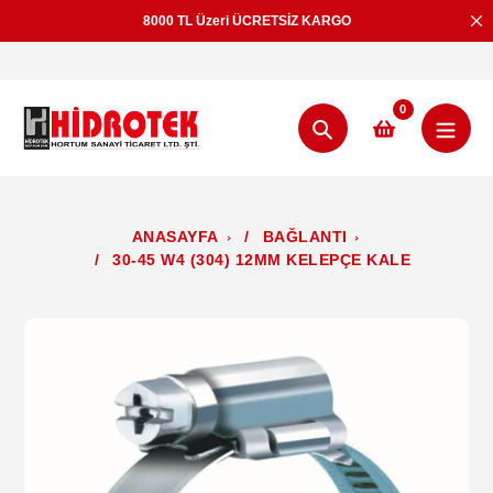
İçeriğe
8000 TL Üzeri ÜCRETSİZ KARGO
geç
0
Aramak
ANASAYFA
/
BAĞLANTI
/
30-45 W4 (304) 12MM KELEPÇE KALE