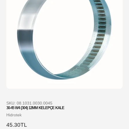
SKU:
08.1031.0030.0045
30-45 W4 (304) 12MM KELEPÇE KALE
Satıcı
Hidrotek
Normal
45.30TL