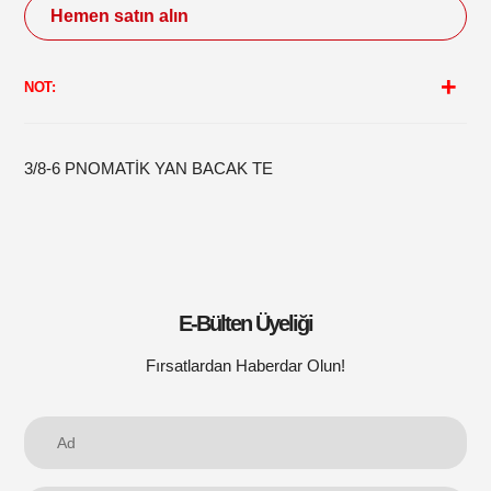
Hemen satın alın
Sepetinize
ürün
NOT:
ekleme
3/8-6 PNOMATİK YAN BACAK TE
E-Bülten Üyeliği
Fırsatlardan Haberdar Olun!