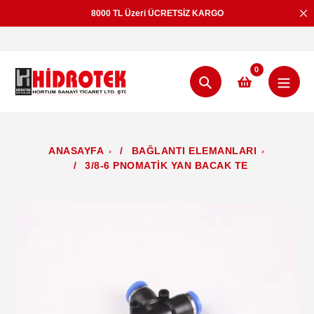
İçeriğe
8000 TL Üzeri ÜCRETSİZ KARGO
2-4 
geç
0
Aramak
ANASAYFA
/
BAĞLANTI ELEMANLARI
/
3/8-6 PNOMATİK YAN BACAK TE