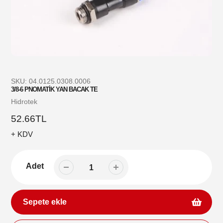
SKU:
04.0125.0308.0006
3/8-6 PNOMATİK YAN BACAK TE
Satıcı
Hidrotek
Normal
52.66TL
fiyat
+ KDV
Adet
Sepete ekle