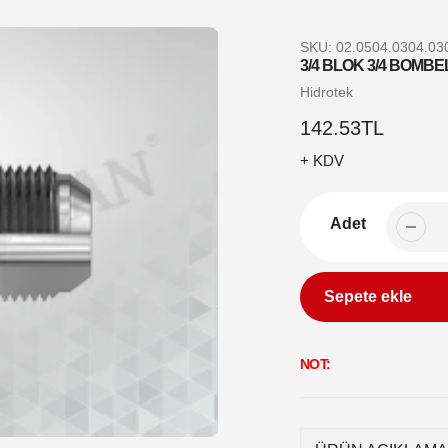
SKU:
02.0504.0304.03
3/4 BLOK 3/4 BOMBEL
Satıcı
Hidrotek
Normal
142.53TL
fiyat
+ KDV
Adet
Sepete ekle
Sepetinize
NOT:
ürün
ekleme