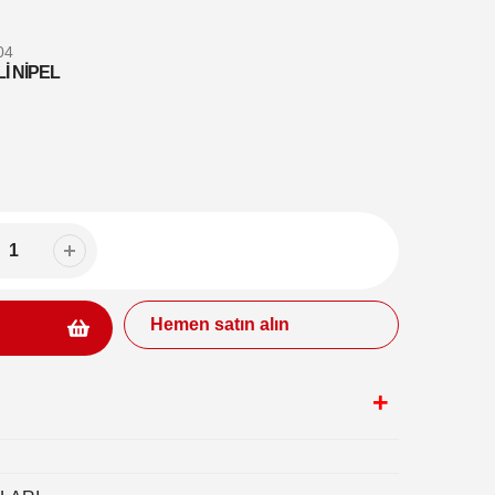
04
İ NİPEL
Hemen satın alın