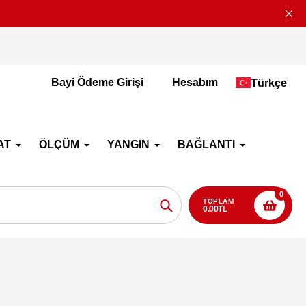
2-4 İş Günü İçerisi
Bayi Ödeme Girişi
Hesabım
Türkçe
AT
ÖLÇÜM
YANGIN
BAĞLANTI
0
TOPLAM
0.00TL
Aramak