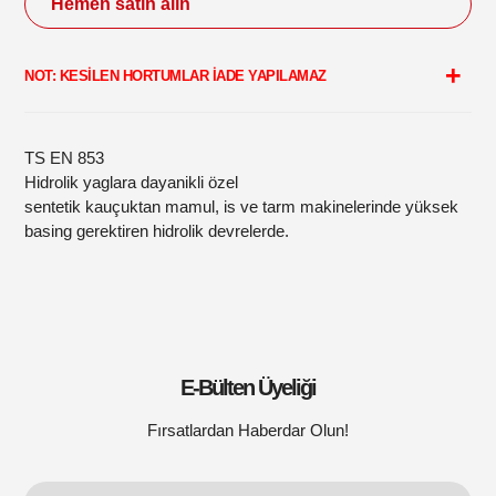
Hemen satın alın
Sepetinize
ürün
NOT: KESİLEN HORTUMLAR İADE YAPILAMAZ
ekleme
TS EN 853
Hidrolik yaglara dayanikli özel
sentetik kauçuktan mamul, is ve tarm makinelerinde yüksek
basing gerektiren hidrolik devrelerde.
E-Bülten Üyeliği
Fırsatlardan Haberdar Olun!