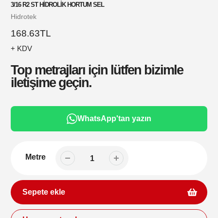
3/16 R2 ST HİDROLİK HORTUM SEL
Satıcı
Hidrotek
Normal
168.63TL
fiyat
+ KDV
Top metrajları için lütfen bizimle
iletişime geçin.
WhatsApp'tan yazın
Metre
Sepete ekle