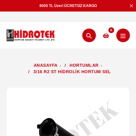
İçeriğe
8000 TL Üzeri ÜCRETSİZ KARGO
geç
0
Aramak
ANASAYFA
/
HORTUMLAR
/
3/16 R2 ST HİDROLİK HORTUM SEL