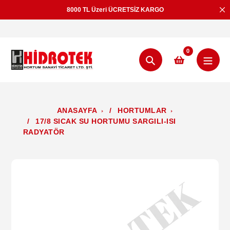
İçeriğe
8000 TL Üzeri ÜCRETSİZ KARGO
geç
0
Aramak
ANASAYFA
/
HORTUMLAR
/
17/8 SICAK SU HORTUMU SARGILI-ISI
RADYATÖR