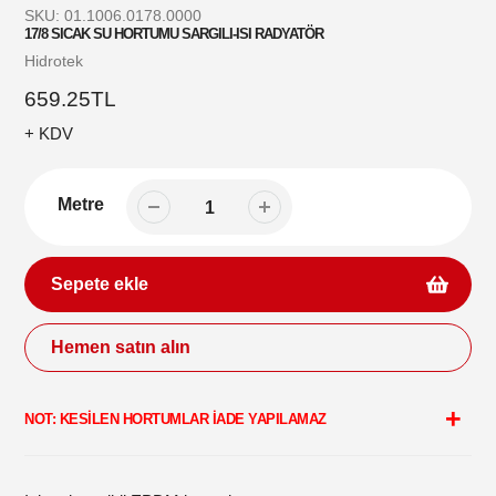
SKU:
01.1006.0178.0000
17/8 SICAK SU HORTUMU SARGILI-ISI RADYATÖR
Satıcı
Hidrotek
Normal
659.25TL
fiyat
+ KDV
Metre
Sepete ekle
Hemen satın alın
Sepetinize
ürün
NOT: KESİLEN HORTUMLAR İADE YAPILAMAZ
ekleme