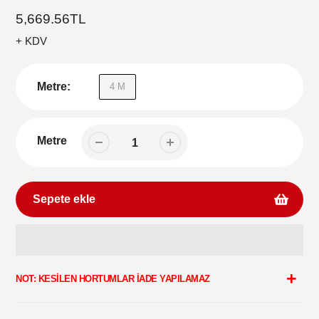
Normal
5,669.56TL
fiyat
+ KDV
Metre:
4 M
Metre
Sepete ekle
Sepetinize
ürün
NOT: KESİLEN HORTUMLAR İADE YAPILAMAZ
ekleme