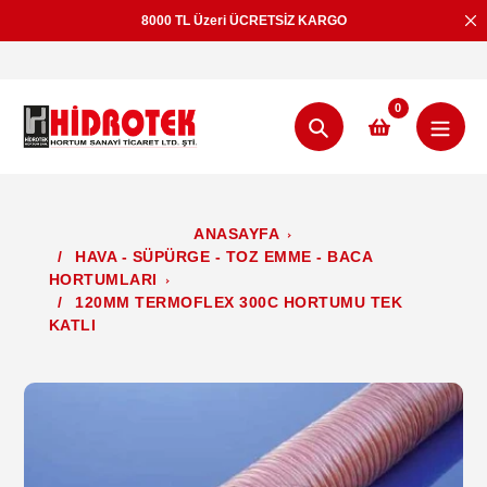
İçeriğe
8000 TL Üzeri ÜCRETSİZ KARGO
geç
0
Aramak
ANASAYFA
/
HAVA - SÜPÜRGE - TOZ EMME - BACA
HORTUMLARI
/
120MM TERMOFLEX 300C HORTUMU TEK
KATLI