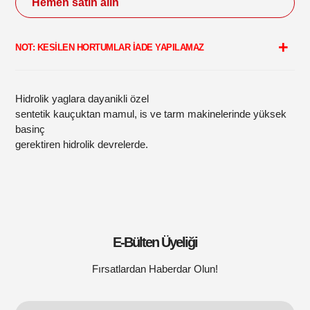
Hemen satın alın
Sepetinize
ürün
NOT: KESİLEN HORTUMLAR İADE YAPILAMAZ
ekleme
Hidrolik yaglara dayanikli özel
sentetik kauçuktan mamul, is ve tarm makinelerinde yüksek
basinç
gerektiren hidrolik devrelerde.
E-Bülten Üyeliği
Fırsatlardan Haberdar Olun!