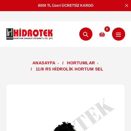
İçeriğe
8000 TL Üzeri ÜCRETSİZ KARGO
geç
0
Aramak
ANASAYFA
/
HORTUMLAR
/
11/8 R5 HİDROLİK HORTUM SEL