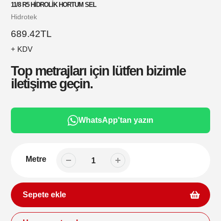
11/8 R5 HİDROLİK HORTUM SEL
Satıcı
Hidrotek
Normal
689.42TL
fiyat
+ KDV
Top metrajları için lütfen bizimle
iletişime geçin.
WhatsApp'tan yazın
Metre
Sepete ekle