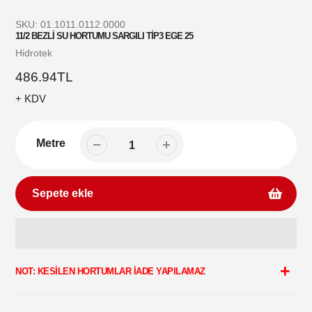
SKU:
01.1011.0112.0000
11/2 BEZLİ SU HORTUMU SARGILI TİP3 EGE 25
Satıcı
Hidrotek
Normal
486.94TL
fiyat
+ KDV
Metre
Sepete ekle
Sepetinize
ürün
NOT: KESİLEN HORTUMLAR İADE YAPILAMAZ
ekleme