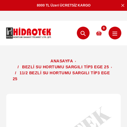
İçeriğe
8000 TL Üzeri ÜCRETSİZ KARGO
geç
0
Aramak
ANASAYFA
/
BEZLİ SU HORTUMU SARGILI TİP3 EGE 25
/
11/2 BEZLİ SU HORTUMU SARGILI TİP3 EGE
25