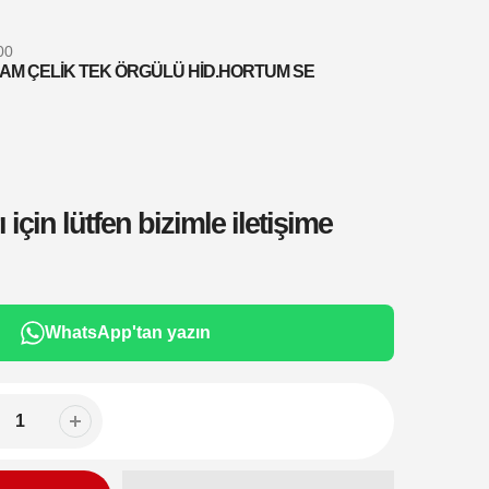
00
AM ÇELİK TEK ÖRGÜLÜ HİD.HORTUM SE
 için lütfen bizimle iletişime
WhatsApp'tan yazın