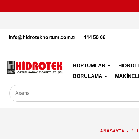
İçeriğe
geç
info@hidrotekhortum.com.tr
444 50 06
HORTUMLAR
HİDROL
BORULAMA
MAKİNEL
ANASAYFA
/