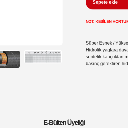
Sepete ekle
Sepetinize
NOT: KESİLEN HORTU
ürün
ekleme
Süper Esnek / Yükse
Hidrolik yaglara daya
sentetik kauçuktan m
basinç gerektiren hid
E-Bülten Üyeliği