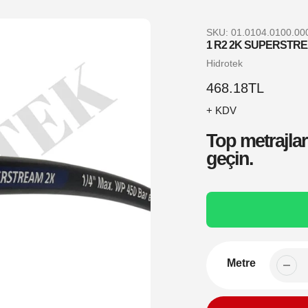
SKU:
01.0104.0100.00
1 R2 2K SUPERSTRE
Satıcı
Hidrotek
Normal
468.18TL
fiyat
+ KDV
Top metrajları
geçin.
Metre