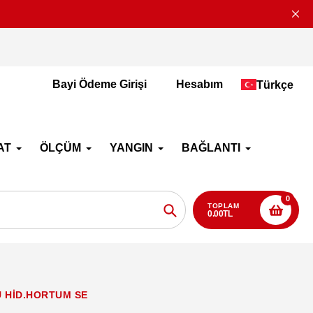
2-4 İş Günü İçerisi
Bayi Ödeme Girişi
Hesabım
Türkçe
AT
ÖLÇÜM
YANGIN
BAĞLANTI
0
TOPLAM
0.00TL
Aramak
Ü HİD.HORTUM SE