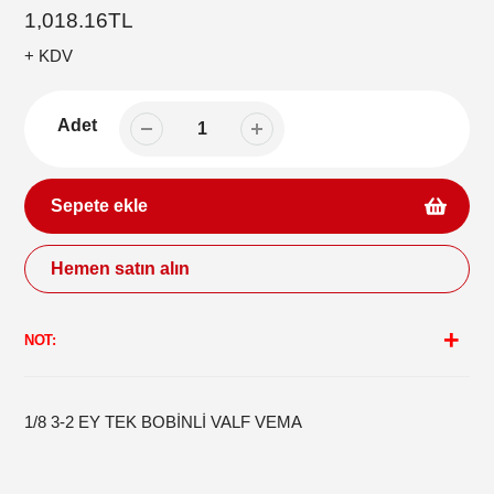
Normal
1,018.16TL
fiyat
+ KDV
Adet
Sepete ekle
Hemen satın alın
Sepetinize
ürün
NOT:
ekleme
1/8 3-2 EY TEK BOBİNLİ VALF VEMA