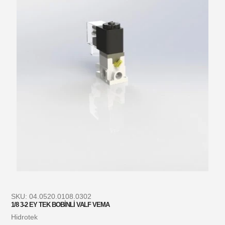
SKU:
04.0520.0108.0302
1/8 3-2 EY TEK BOBİNLİ VALF VEMA
Satıcı
Hidrotek