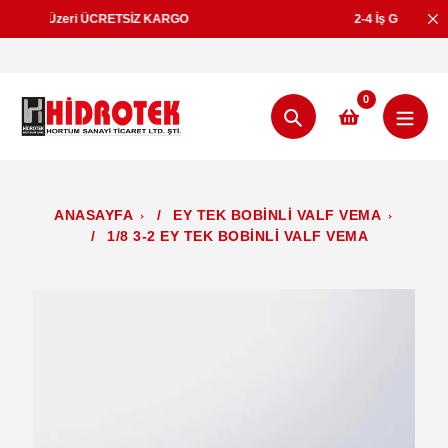
İçeriğe
KARGO
2-4 İş Günü İçerisinde Teslimat
geç
0
Aramak
ANASAYFA
/
EY TEK BOBİNLİ VALF VEMA
/
1/8 3-2 EY TEK BOBİNLİ VALF VEMA