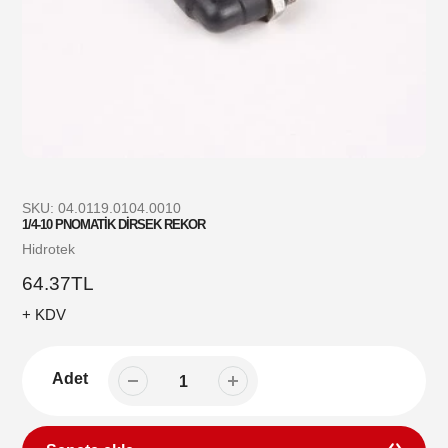
SKU:
04.0119.0104.0010
1/4-10 PNOMATİK DİRSEK REKOR
Satıcı
Hidrotek
Normal
64.37TL
fiyat
+ KDV
Adet