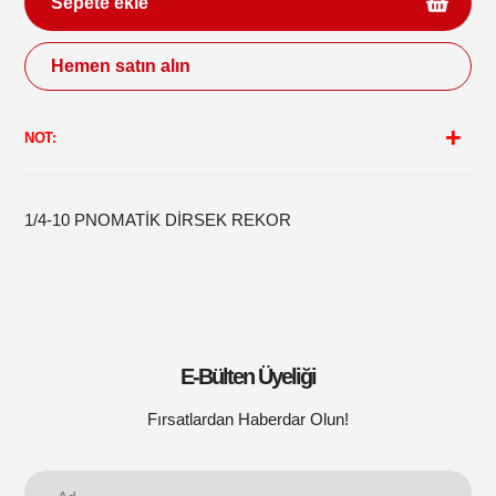
Sepete ekle
Hemen satın alın
Sepetinize
ürün
NOT:
ekleme
1/4-10 PNOMATİK DİRSEK REKOR
E-Bülten Üyeliği
Fırsatlardan Haberdar Olun!