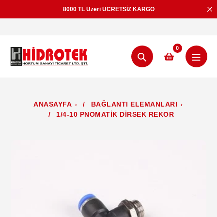
İçeriğe
8000 TL Üzeri ÜCRETSİZ KARGO
geç
0
Aramak
ANASAYFA
/
BAĞLANTI ELEMANLARI
/
1/4-10 PNOMATİK DİRSEK REKOR