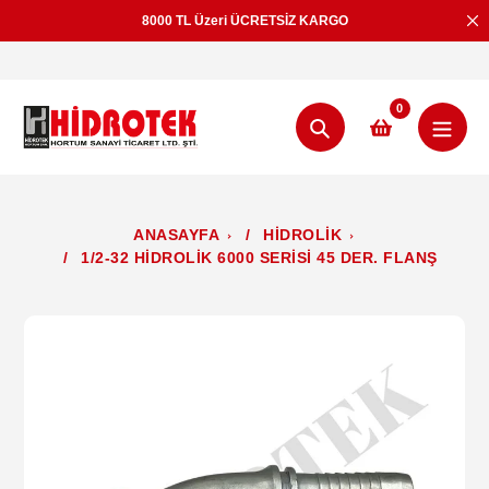
İçeriğe
8000 TL Üzeri ÜCRETSİZ KARGO
geç
0
Aramak
ANASAYFA
/
HİDROLİK
/
1/2-32 HİDROLİK 6000 SERİSİ 45 DER. FLANŞ