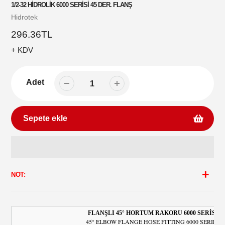
1/2-32 HİDROLİK 6000 SERİSİ 45 DER. FLANŞ
Satıcı
Hidrotek
Normal
296.36TL
fiyat
+ KDV
Adet
Sepete ekle
Sepetinize
ürün
NOT:
ekleme
FLANŞLI 45° HORTUM RAKORU 6000 SERİSİ
45° ELBOW FLANGE HOSE FITTING 6000 SERIES