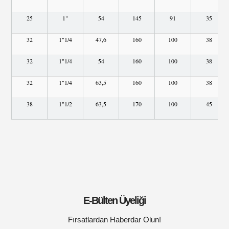
25
1"
54
145
91
35
32
1"1/4
47,6
160
100
38
32
1"1/4
54
160
100
38
32
1"1/4
63,5
160
100
38
38
1"1/2
63,5
170
100
45
E-Bülten Üyeliği
Fırsatlardan Haberdar Olun!