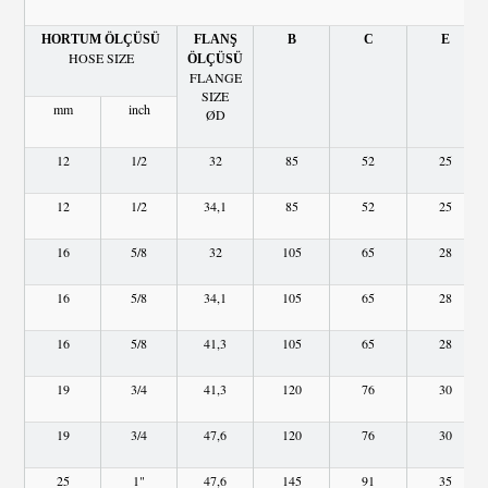
HORTUM ÖLÇÜSÜ
FLANŞ
B
C
E
HOSE SIZE
ÖLÇÜSÜ
FLANGE
SIZE
mm
inch
ØD
12
1/2
32
85
52
25
12
1/2
34,1
85
52
25
16
5/8
32
105
65
28
16
5/8
34,1
105
65
28
16
5/8
41,3
105
65
28
19
3/4
41,3
120
76
30
19
3/4
47,6
120
76
30
25
1"
47,6
145
91
35