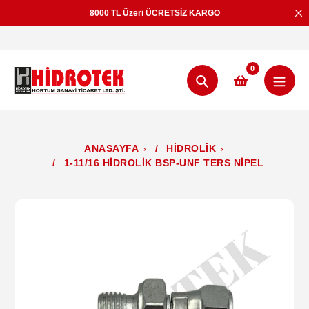
İçeriğe
8000 TL Üzeri ÜCRETSİZ KARGO
geç
0
Aramak
ANASAYFA
/
HİDROLİK
/
1-11/16 HİDROLİK BSP-UNF TERS NİPEL