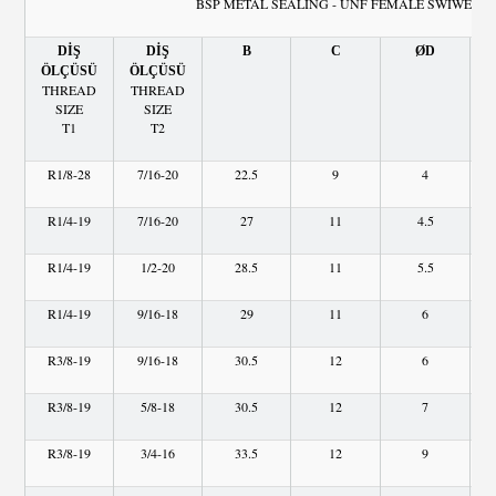
BSP METAL SEALING - UNF FEMALE SWIWEL
DİŞ
DİŞ
B
C
ØD
ÖLÇÜSÜ
ÖLÇÜSÜ
THREAD
THREAD
SIZE
SIZE
T1
T2
R1/8-28
7/16-20
22.5
9
4
R1/4-19
7/16-20
27
11
4.5
R1/4-19
1/2-20
28.5
11
5.5
R1/4-19
9/16-18
29
11
6
R3/8-19
9/16-18
30.5
12
6
R3/8-19
5/8-18
30.5
12
7
R3/8-19
3/4-16
33.5
12
9