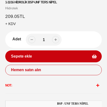
1-11/16 HİDROLİK BSP-UNF TERS NİPEL
Satıcı
Hidrotek
Normal
209.05TL
fiyat
+ KDV
Adet
Sepete ekle
Hemen satın alın
Sepetinize
ürün
NOT:
ekleme
BSP - UNF TERS NİPEL